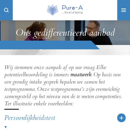
Ga
direct
naar
de
Ons gedifferentieerd aanbod
hoofdinhoud
Wij stemmen onze aanpak af op uw vraag. Elke
potentieelbeoordeling is immers
maatwerk
. Op basis van
een grondig intake gesprek bepalen we samen het
testprogramma. Onze testprogramma's zijn evenwichtig
samengesteld op het niveau van de te meten competenties.
Ter illustratie enkele voorbeelden:
Persoonlijkheidstest